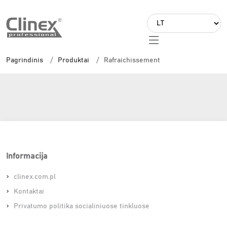
L
a
Rafraichissement
n
Pagrindinis
Produktai
Rafraichissement
g
u
a
g
e
Informacija
clinex.com.pl
Kontaktai
Privatumo politika socialiniuose tinkluose