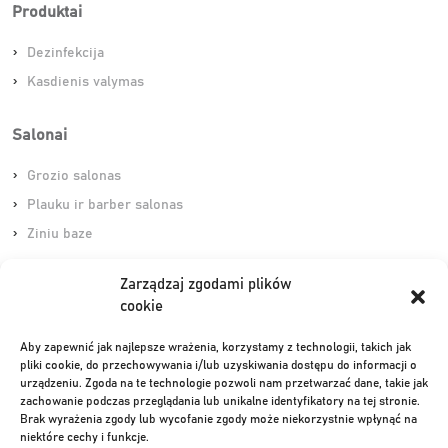
Produktai
Dezinfekcija
Kasdienis valymas
Salonai
Grozio salonas
Plauku ir barber salonas
Ziniu baze
Zarządzaj zgodami plików
Nuorodos
cookie
Grindys
Aby zapewnić jak najlepsze wrażenia, korzystamy z technologii, takich jak
Stiklas ir veidrodziai
pliki cookie, do przechowywania i/lub uzyskiwania dostępu do informacji o
urządzeniu. Zgoda na te technologie pozwoli nam przetwarzać dane, takie jak
Sanitarija
zachowanie podczas przeglądania lub unikalne identyfikatory na tej stronie.
Gaivumas
Brak wyrażenia zgody lub wycofanie zgody może niekorzystnie wpłynąć na
niektóre cechy i funkcje.