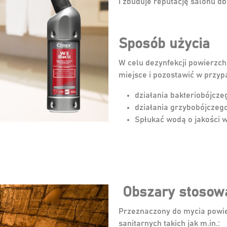
i zbuduje reputację salonu d
Sposób użycia
W celu dezynfekcji powierzc
miejsce i pozostawić w przyp
działania bakteriobójcze
działania grzybobójczego
Spłukać wodą o jakości w
Obszary stosow
Przeznaczony do mycia powie
sanitarnych takich jak m.in.: