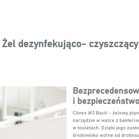
 Żel dezynfekująco- czyszczący
Bezprecedensow
i bezpieczeństw
Clinex W3 Bacti – żelowy pły
narzędzie w walce z bakteria
w toaletach. Dzięki jego zas
środowisko wolne od drobnous