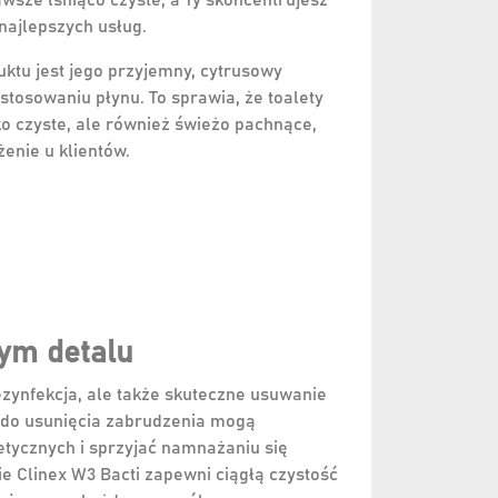
wsze lśniąco czyste, a Ty skoncentrujesz
 najlepszych usług.
tu jest jego przyjemny, cytrusowy
stosowaniu płynu. To sprawia, że toalety
ko czyste, ale również świeżo pachnące,
enie u klientów.
ym detalu
dezynfekcja, ale także skuteczne usuwanie
e do usunięcia zabrudzenia mogą
tycznych i sprzyjać namnażaniu się
ie Clinex W3 Bacti zapewni ciągłą czystość