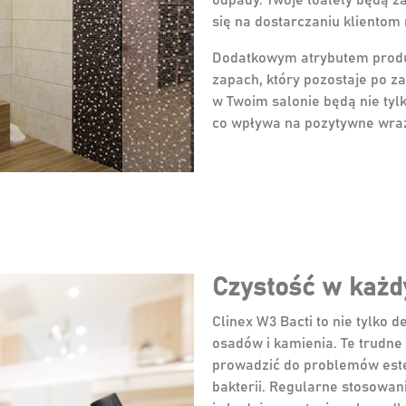
odpady. Twoje toalety będą za
się na dostarczaniu klientom
Dodatkowym atrybutem produk
zapach, który pozostaje po za
w Twoim salonie będą nie tyl
co wpływa na pozytywne wraż
Czystość w każd
Clinex W3 Bacti to nie tylko 
osadów i kamienia. Te trudn
prowadzić do problemów este
bakterii. Regularne stosowan