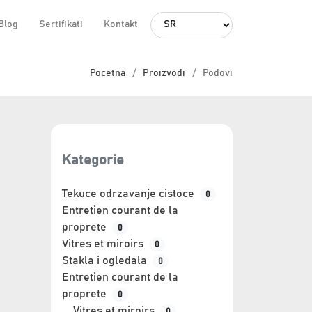
Blog
Sertifikati
Kontakt
L
a
n
Pocetna
Proizvodi
Podovi
g
u
a
g
e
Kategorie
Tekuce odrzavanje cistoce
0
Entretien courant de la
proprete
0
Vitres et miroirs
0
Stakla i ogledala
0
Entretien courant de la
proprete
0
Vitres et miroirs
0