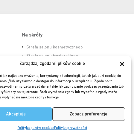
Na skróty
Strefa salonu kosmetycznego
Strefa salonu fryzjerskiego
Zarządzaj zgodami plików cookie
Baza wiedzy
 jak najlepsze wrażenia, korzystamy z technologii, takich jak pliki cookie, do
ia i/lub uzyskiwania dostępu do informacji o urządzeniu. Zgoda na te
pozwoli nam przetwarzać dane, takie jak zachowanie podczas przeglądania lub
ntyfikatory na tej stronie. Brak wyrażenia zgody lub wycofanie zgody może
e wpłynąć na niektóre cechy i funkcje.
Akceptuję
Zobacz preferencje
Polityka plików cookies
Polityka prywatności