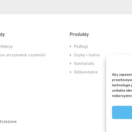
ty
Produkty
nfekcja
Podłogi
ce utrzymanie czystości
Szyby i lustra
Sanitariaty
Odświeżanie
Aby zapewnić
przechowywan
technologie 
unikalne ide
niekorzystni
strzeżone