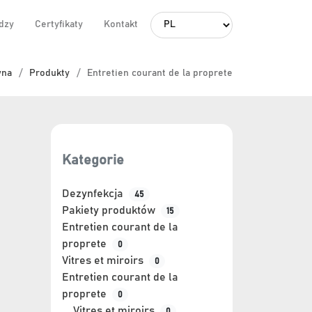
dzy
Certyfikaty
Kontakt
L
a
n
wna
Produkty
Entretien courant de la proprete
g
u
a
g
e
Kategorie
Dezynfekcja
45
Pakiety produktów
15
Entretien courant de la
proprete
0
Vitres et miroirs
0
Entretien courant de la
proprete
0
Vitres et miroirs
0