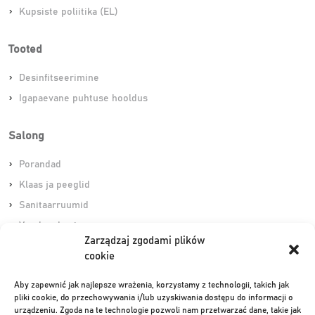
Kupsiste poliitika (EL)
Tooted
Desinfitseerimine
Igapaevane puhtuse hooldus
Salong
Porandad
Klaas ja peeglid
Sanitaarruumid
Varskendamine
Zarządzaj zgodami plików
cookie
Otseteed
Aby zapewnić jak najlepsze wrażenia, korzystamy z technologii, takich jak
Ilusalongi tsoon
pliki cookie, do przechowywania i/lub uzyskiwania dostępu do informacji o
urządzeniu. Zgoda na te technologie pozwoli nam przetwarzać dane, takie jak
Juuksuri- ja barberisalongi tsoon