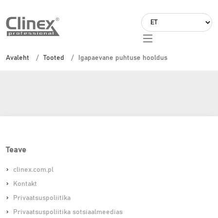
L
a
Igapaevane puhtuse hooldus
n
Avaleht
Tooted
Igapaevane puhtuse hooldus
g
u
a
g
e
Teave
clinex.com.pl
Kontakt
Privaatsuspoliitika
Privaatsuspoliitika sotsiaalmeedias