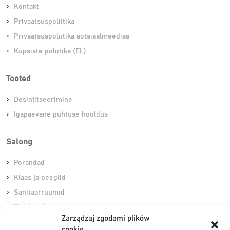
Kontakt
Privaatsuspoliitika
Privaatsuspoliitika sotsiaalmeedias
Kupsiste poliitika (EL)
Tooted
Desinfitseerimine
Igapaevane puhtuse hooldus
Salong
Porandad
Klaas ja peeglid
Sanitaarruumid
Varskendamine
Zarządzaj zgodami plików
cookie