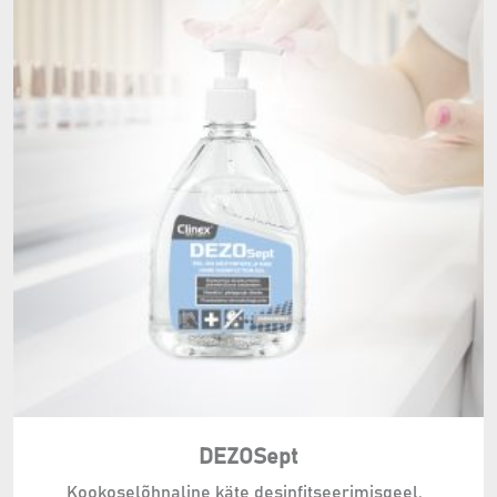
DEZOSept
Kookoselõhnaline käte desinfitseerimisgeel.