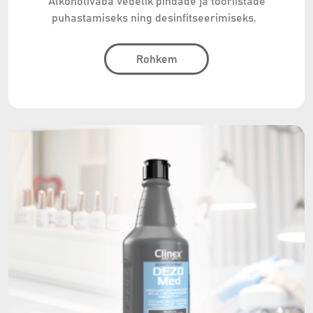
Alkoholivaba vedelik pindade ja tööriistade
puhastamiseks ning desinfitseerimiseks.
Rohkem