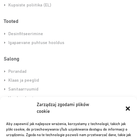
Kupsiste poliitika (EL)
Tooted
Desinfitseerimine
Igapaevane puhtuse hooldus
Salong
Porandad
Klaas ja peeglid
Sanitaarruumid
Varskendamine
Zarządzaj zgodami plików
cookie
Otseteed
Aby zapewnić jak najlepsze wrażenia, korzystamy z technologii, takich jak
Ilusalongi tsoon
pliki cookie, do przechowywania i/lub uzyskiwania dostępu do informacji o
urządzeniu. Zgoda na te technologie pozwoli nam przetwarzać dane, takie jak
Juuksuri- ja barberisalongi tsoon