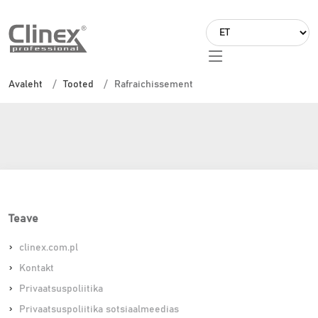
L
a
Rafraichissement
n
Avaleht
Tooted
Rafraichissement
g
u
a
g
e
Teave
clinex.com.pl
Kontakt
Privaatsuspoliitika
Privaatsuspoliitika sotsiaalmeedias