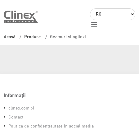
L
a
Geamuri si oglinzi
n
Acasă
Produse
Geamuri si oglinzi
g
u
a
g
e
Informații
clinex.com.pl
Contact
Politica de confidențialitate în social media