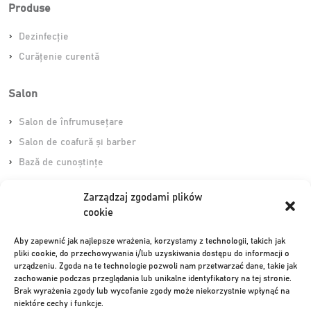
Produse
Dezinfecție
Curățenie curentă
Salon
Salon de înfrumusețare
Salon de coafură și barber
Bază de cunoștințe
Zarządzaj zgodami plików
Scurtături
cookie
Podele
Aby zapewnić jak najlepsze wrażenia, korzystamy z technologii, takich jak
Sticlă și oglinzi
pliki cookie, do przechowywania i/lub uzyskiwania dostępu do informacji o
urządzeniu. Zgoda na te technologie pozwoli nam przetwarzać dane, takie jak
Sanitare
zachowanie podczas przeglądania lub unikalne identyfikatory na tej stronie.
Împrospătare
Brak wyrażenia zgody lub wycofanie zgody może niekorzystnie wpłynąć na
niektóre cechy i funkcje.