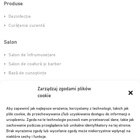
Produse
Dezinfecție
Curățenie curentă
Salon
Salon de înfrumusețare
Salon de coafură și barber
Bază de cunoștințe
Zarządzaj zgodami plików
Scurtături
cookie
Podele
Aby zapewnić jak najlepsze wrażenia, korzystamy z technologii, takich jak
Sticlă și oglinzi
pliki cookie, do przechowywania i/lub uzyskiwania dostępu do informacji o
urządzeniu. Zgoda na te technologie pozwoli nam przetwarzać dane, takie jak
Sanitare
zachowanie podczas przeglądania lub unikalne identyfikatory na tej stronie.
Împrospătare
Brak wyrażenia zgody lub wycofanie zgody może niekorzystnie wpłynąć na
niektóre cechy i funkcje.