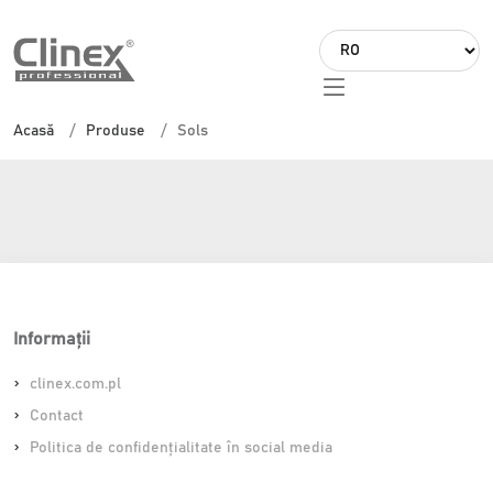
L
a
Sols
n
Acasă
Produse
Sols
g
u
a
g
e
Informații
clinex.com.pl
Contact
Politica de confidențialitate în social media